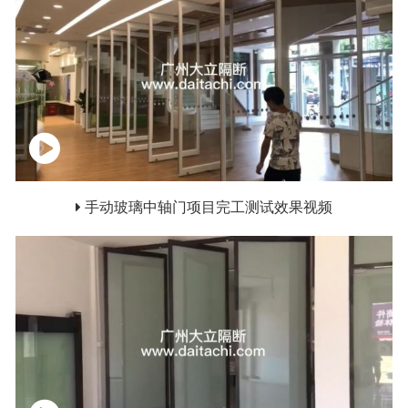
手动玻璃中轴门项目完工测试效果视频