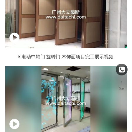
电动中轴门 旋转门 木饰面项目完工展示视频
↑
Nav