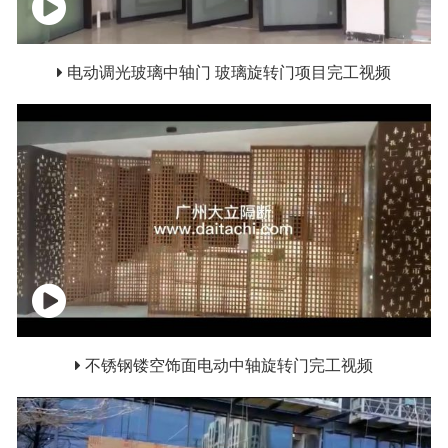
电动调光玻璃中轴门 玻璃旋转门项目完工视频
不锈钢镂空饰面电动中轴旋转门完工视频