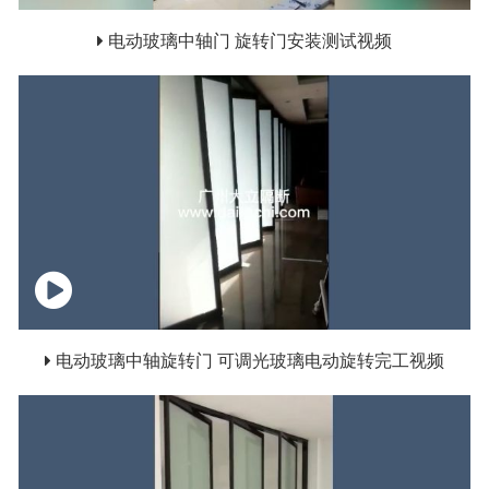
电动玻璃中轴门 旋转门安装测试视频
电动玻璃中轴旋转门 可调光玻璃电动旋转完工视频