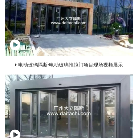
电动玻璃隔断/电动玻璃推拉门项目现场视频展示