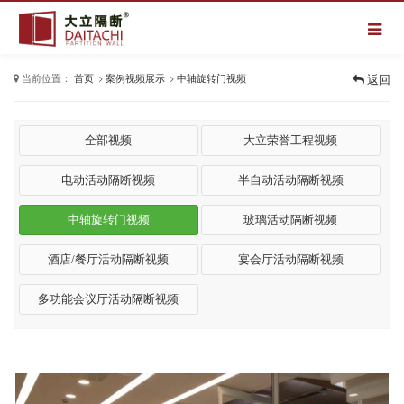
当前位置：
首页
案例视频展示
中轴旋转门视频
返回
全部视频
大立荣誉工程视频
电动活动隔断视频
半自动活动隔断视频
中轴旋转门视频
玻璃活动隔断视频
酒店/餐厅活动隔断视频
宴会厅活动隔断视频
多功能会议厅活动隔断视频