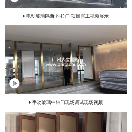
电动玻璃隔断 推拉门 项目完工视频展示
手动玻璃中轴门现场调试现场视频